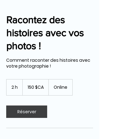
Racontez des
histoires avec vos
photos !
Comment raconter des histoires avec
votre photographie !
150
dollars
2 h
2
150 $CA
Online
canadiens
h
Réserver