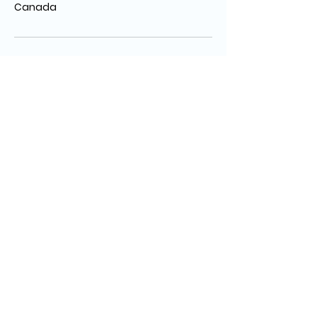
Canada
© 2025 Stella d’Entremont – All images and
content copyright protected.